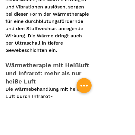
und Vibrationen auslösen, sorgen 
bei dieser Form der Wärmetherapie 
für eine durchblutungsfördernde 
und den Stoffwechsel anregende 
Wirkung. Die Wärme dringt auch 
per Ultraschall in tiefere 
Gewebeschichten ein.
Wärmetherapie mit Heißluft 
und Infrarot: mehr als nur 
heiße Luft
Die Wärmebehandlung mit heißer 
Luft durch Infrarot-
Wärmestrahlern entspannt die 
Muskulatur, lindert Schmerzen, 
fördert die Durchblutung und führt 
dem Körper, den Muskeln und dem 
Gewebe intensive Wärme zu. Das 