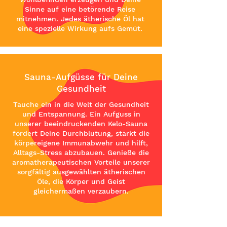
Sinne auf eine betörende Reise
mitnehmen. Jedes ätherische Öl hat
eine spezielle Wirkung aufs Gemüt.
Sauna-Aufgüsse für Deine
Gesundheit
Tauche ein in die Welt der Gesundheit
und Entspannung. Ein Aufguss in
unserer beeindruckenden Kelo-Sauna
fördert Deine Durchblutung, stärkt die
körpereigene Immunabwehr und hilft,
Alltags-Stress abzubauen. Genieße die
aromatherapeutischen Vorteile unserer
sorgfältig ausgewählten ätherischen
Öle, die Körper und Geist
gleichermaßen verzaubern.