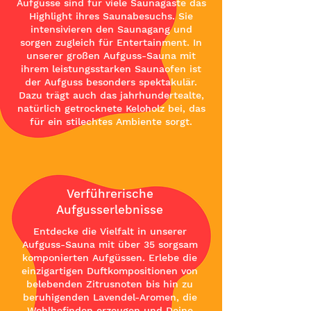
Aufgüsse sind für viele Saunagäste das
Highlight ihres Saunabesuchs. Sie
intensivieren den Saunagang und
sorgen zugleich für Entertainment. In
unserer großen Aufguss-Sauna mit
ihrem leistungsstarken Saunaofen ist
der Aufguss besonders spektakulär.
Dazu trägt auch das jahrhundertealte,
natürlich getrocknete Keloholz bei, das
für ein stilechtes Ambiente sorgt.
Verführerische
Aufgusserlebnisse
Entdecke die Vielfalt in unserer
Aufguss-Sauna mit über 35 sorgsam
komponierten Aufgüssen. Erlebe die
einzigartigen Duftkompositionen von
belebenden Zitrusnoten bis hin zu
beruhigenden Lavendel-Aromen, die
Wohlbefinden erzeugen und Deine