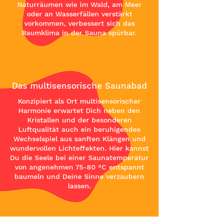
Naturräumen wie im Wald, am Meer
oder an Wasserfällen verstärkt
vorkommen, verbessert sich das
Raumklima in der Sauna spürbar.
Das multisensorische Saunabad
Konzipiert als Ort multisensorischer
Harmonie erwartet Dich neben den
Kristallen und der besonderen
Luftqualität auch ein beruhigendes
Wechselspiel aus sanften Klängen und
wundervollen Lichteffekten. Hier kannst
Du die Seele bei einer Saunatemperatur
von angenehmen 75-80 °C entspannt
baumeln und Deine Sinne verzaubern
lassen.