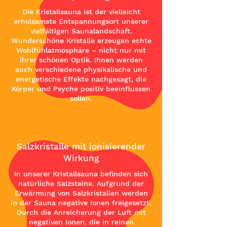
Die Kristallsauna ist der vielleicht
erholsamste Entspannungsort unserer
vielfältigen Saunalandschaft.
Wunderschöne Kristalle erzeugen echte
Wohlfühlatmosphäre – nicht nur mit
ihrer schönen Optik. Ihnen werden
auch verschiedene physikalische und
energetische Effekte nachgesagt, die
Körper und Psyche positiv beeinflussen
sollen.
Salzkristalle mit ionisierender
Wirkung
In unserer Kristallsauna befinden sich
natürliche Salzsteine. Aufgrund der
Erwärmung von Salzkristallen werden
in der Sauna negative Ionen freigesetzt.
Durch die Anreicherung der Luft mit
negativen Ionen, die in reinen