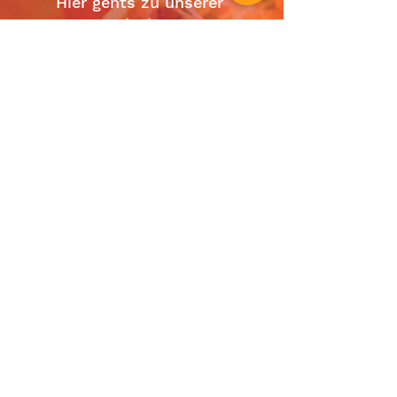
Hier gehts zu unserer
Speisekarte
Mehr
SOCIAL
info@diesauna.de
Tel: +49 6150 / 8 10 13
Am Ohlenberg 29
64390 Erzhausen