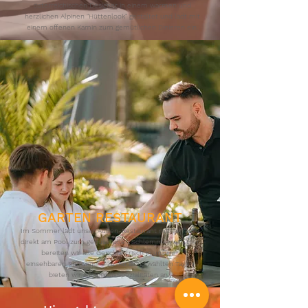
österreichischen Designer in einem warmen und
herzlichen Alpinen "Hüttenlook" gestaltet und lädt mit
einem offenen Kamin zum gemütlichen Dinieren ein.
GARTEN RESTAURANT
Im Sommer lädt unser Außen-Restaurant mit Terrasse
direkt am Pool zum genussvollen Schlemmen ein. Hier
bereiten wir alle Gerichte frisch in unserer
einsehbaren Showküche zu. An ausgewählten Tagen
bieten wir auch Grill-Spezialitäten an.