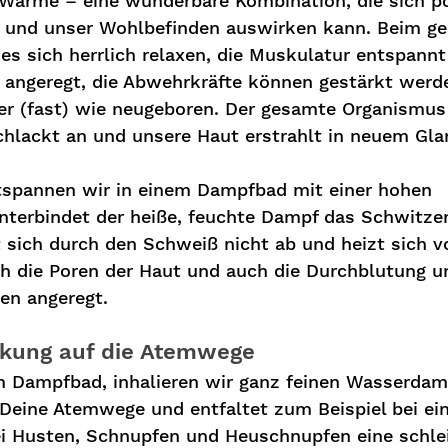
ärme – eine wunderbare Kombination, die sich pos
 und unser Wohlbefinden auswirken kann. Beim ge
s sich herrlich relaxen, die Muskulatur entspannt 
 angeregt, die Abwehrkräfte können gestärkt werd
er (fast) wie neugeboren. Der gesamte Organismus 
chlackt an und unsere Haut erstrahlt in neuem Gla
tspannen wir in einem Dampfbad mit einer hohen 
unterbindet der heiße, feuchte Dampf das Schwitzen
 sich durch den Schweiß nicht ab und heizt sich vo
h die Poren der Haut und auch die Durchblutung u
en angeregt.
kung auf die Atemwege
m Dampfbad, inhalieren wir ganz feinen Wasserdamp
Deine Atemwege und entfaltet zum Beispiel bei ein
bei Husten, Schnupfen und Heuschnupfen eine schl