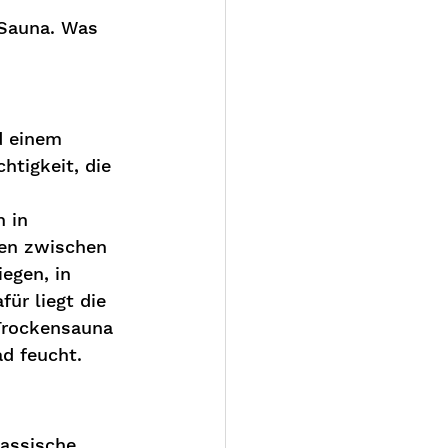
Sauna. Was 
d einem 
tigkeit, die 
 
 in 
nen zwischen 
egen, in 
ür liegt die 
 Trockensauna 
d feucht. 
assische 