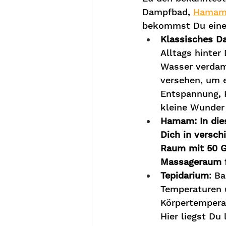
Dampfbad, 
Hama
bekommst Du einen
Klassisches D
Alltags hinter
Wasser verdam
versehen, um e
Entspannung, 
kleine Wunder
Hamam: In die
Dich in versch
Raum mit 50 G
Massageraum f
Tepidarium
:
Ba
Temperaturen u
Körpertemperat
Hier liegst D