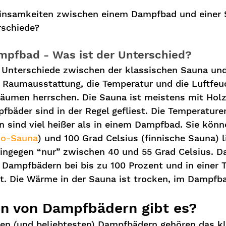
einsamkeiten zwischen einem Dampfbad und einer 
rschiede?
pfbad - Was ist der Unterschied? 
 Unterschiede zwischen der klassischen Sauna un
Raumausstattung, die Temperatur und die Luftfeuch
Räumen herrschen. Die Sauna ist meistens mit Holz
fbäder sind in der Regel gefliest. Die Temperaturen
 sind viel heißer als in einem Dampfbad. Sie kön
io-Sauna
) und 100 Grad Celsius (finnische Sauna) li
gegen “nur” zwischen 40 und 55 Grad Celsius. Daf
n Dampfbädern bei bis zu 100 Prozent und in einer
t. Die Wärme in der Sauna ist trocken, im Dampfba
n von Dampfbädern gibt es?
en (und beliebtesten) Dampfbädern gehören das kl