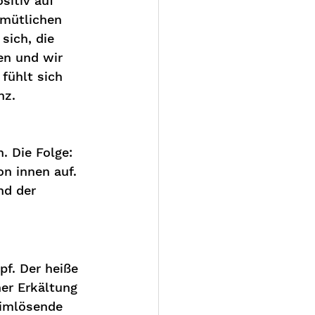
itiv auf 
mütlichen 
sich, die 
en und wir 
fühlt sich 
nz.
. Die Folge: 
n innen auf. 
nd der 
f. Der heiße 
er Erkältung 
eimlösende 