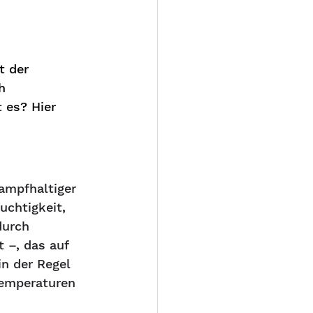
 der 
h 
 es? Hier 
ampfhaltiger 
uchtigkeit, 
durch 
 –, das auf 
n der Regel 
Temperaturen 