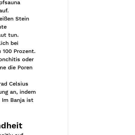
pfsauna 
auf.
eißen Stein 
te 
ut tun. 
ich bei 
 100 Prozent. 
onchitis oder 
me die Poren 
rad Celsius 
ung an, indem 
Im Banja ist 
dheit