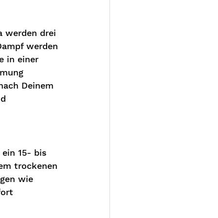
a werden drei 
Dampf werden 
 in einer 
hmung 
 nach Deinem 
d 
ein 15- bis 
nem trockenen 
gen wie 
ort 