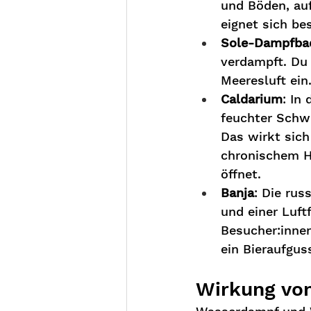
und Böden, au
eignet sich b
Sole-Dampfba
verdampft. Du
Meeresluft ein
Caldarium
: In
feuchter Schwü
Das wirkt sich
chronischem H
öffnet.
Banja
: Die rus
und einer Luft
Besucher:innen
ein Bieraufguss
Wirkung vo