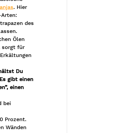
anjas
. Hier 
Arten:
Strapazen des 
lassen. 
chen Ölen 
sorgt für 
Erkältungen 
ältst Du 
s gibt einen 
n”, einen 
 bei 
0 Prozent. 
men Wänden 