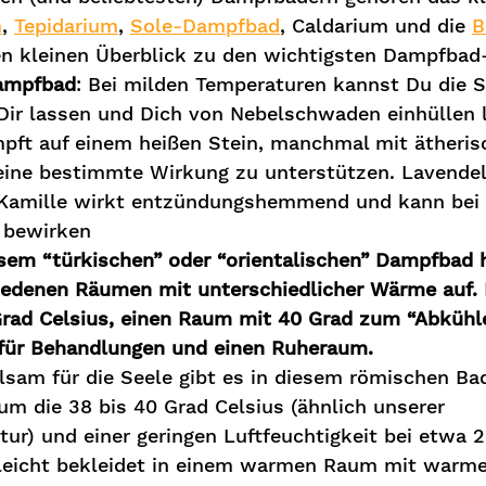
m
, 
Tepidarium
, 
Sole-Dampfbad
, Caldarium und die 
B
 kleinen Überblick zu den wichtigsten Dampfbad-
ampfbad
: Bei milden Temperaturen kannst Du die 
 Dir lassen und Dich von Nebelschwaden einhüllen 
pft auf einem heißen Stein, manchmal mit ätheris
ine bestimmte Wirkung zu unterstützen. Lavendel 
Kamille wirkt entzündungshemmend und kann bei 
 bewirken
sem “türkischen” oder “orientalischen” Dampfbad h
iedenen Räumen mit unterschiedlicher Wärme auf. E
rad Celsius, einen Raum mit 40 Grad zum “Abkühle
ür Behandlungen und einen Ruheraum.
lsam für die Seele gibt es in diesem römischen Bad
m die 38 bis 40 Grad Celsius (ähnlich unserer 
ur) und einer geringen Luftfeuchtigkeit bei etwa 2
u leicht bekleidet in einem warmen Raum mit war