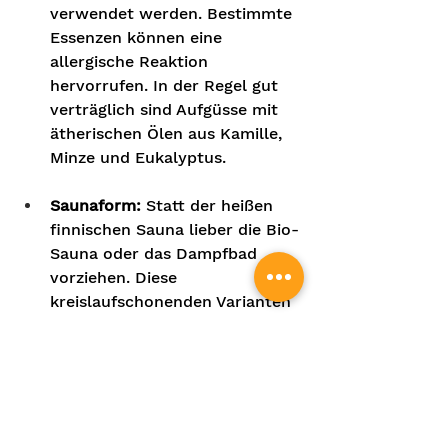
verwendet werden. Bestimmte 
Essenzen können eine 
allergische Reaktion 
hervorrufen. In der Regel gut 
verträglich sind Aufgüsse mit 
ätherischen Ölen aus Kamille, 
Minze und Eukalyptus.
Saunaform:
 Statt der heißen 
finnischen Sauna lieber die Bio-
Sauna oder das Dampfbad 
vorziehen. Diese 
kreislaufschonenden Varianten 
zeichnen sich durch niedrigere 
Temperaturen und eine hohe 
Luftfeuchtigkeit aus. Die 
Dämpfe wirken befeuchtend, 
regen den Schleimfluss an und 
lösen so festsitzendes Sekret. 