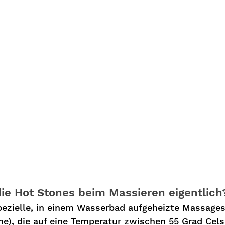
die Hot Stones beim Massieren eigentlich
pezielle, in einem Wasserbad aufgeheizte Massages
ne), die auf eine Temperatur zwischen 55 Grad Cels