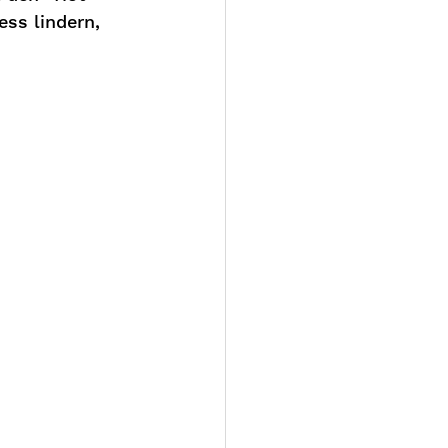
ss lindern, 