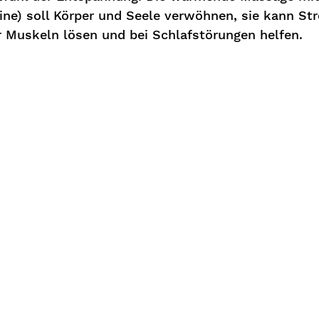
ine) soll Körper und Seele verwöhnen, sie kann Stre
 Muskeln lösen und bei Schlafstörungen helfen.