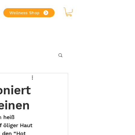
Wellness Shop
-Gutscheine
Magazin
Infos
niert
einen
n
 heiß 
 öliger Haut 
 den “Hot 