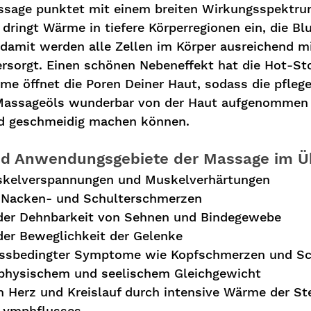
sage punktet mit einem breiten Wirkungsspektru
dringt Wärme in tiefere Körperregionen ein, die Blu
damit werden alle Zellen im Körper ausreichend mi
ersorgt. Einen schönen Nebeneffekt hat die Hot-S
e öffnet die Poren Deiner Haut, sodass die pfleg
 Massageöls wunderbar von der Haut aufgenommen
und geschmeidig machen können. 
nd Anwendungsgebiete der Massage im Üb
kelverspannungen und Muskelverhärtungen
 Nacken- und Schulterschmerzen
der Dehnbarkeit von Sehnen und Bindegewebe
der Beweglichkeit der Gelenke
essbedingter Symptome wie Kopfschmerzen und Sc
 physischem und seelischem Gleichgewicht
 Herz und Kreislauf durch intensive Wärme der St
Lymphflusses