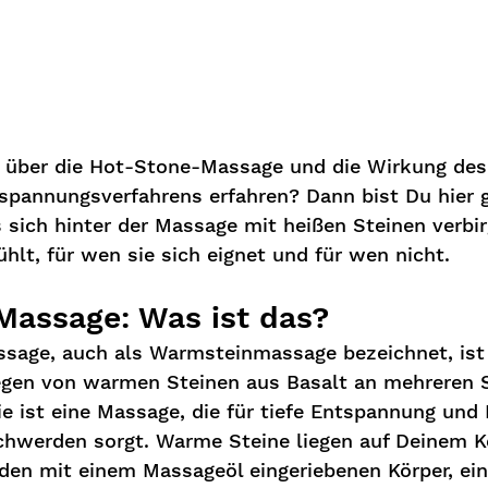
über die Hot-Stone-Massage und die Wirkung des
spannungsverfahrens erfahren? Dann bist Du hier g
s sich hinter der Massage mit heißen Steinen verbirg
ühlt, für wen sie sich eignet und für wen nicht.
Massage: Was ist das?
sage, auch als Warmsteinmassage bezeichnet, ist 
legen von warmen Steinen aus Basalt an mehreren S
e ist eine Massage, die für tiefe Entspannung und 
chwerden sorgt. Warme Steine liegen auf Deinem Kö
 den mit einem Massageöl eingeriebenen Körper, ei