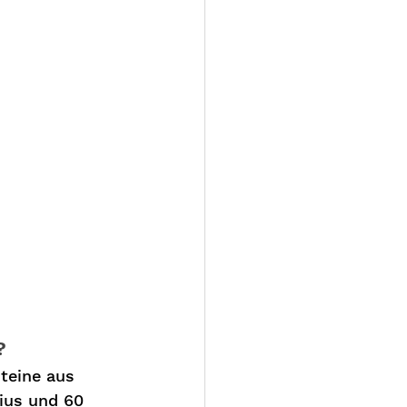
?
teine aus 
ius und 60 