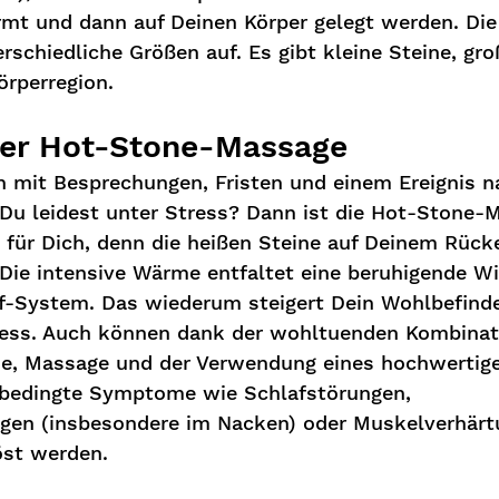
mt und dann auf Deinen Körper gelegt werden. Die
rschiedliche Größen auf. Es gibt kleine Steine, gro
örperregion.
ner Hot-Stone-Massage
ch mit Besprechungen, Fristen und einem Ereignis 
Du leidest unter Stress? Dann ist die Hot-Stone-
 für Dich, denn die heißen Steine auf Deinem Rüc
 Die intensive Wärme entfaltet eine beruhigende Wi
uf-System. Das wiederum steigert Dein Wohlbefind
ess. Auch können dank der wohltuenden Kombinat
e, Massage und der Verwendung eines hochwertig
bedingte Symptome wie Schlafstörungen, 
en (insbesondere im Nacken) oder Muskelverhärt
öst werden. 