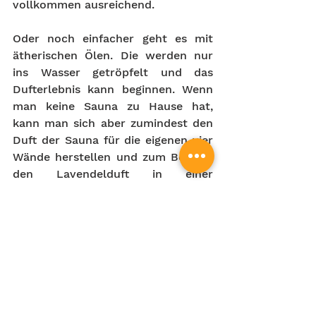
vollkommen ausreichend. 
Oder noch einfacher geht es mit 
ätherischen Ölen. Die werden nur 
ins Wasser getröpfelt und das 
Dufterlebnis kann beginnen. Wenn 
man keine Sauna zu Hause hat, 
kann man sich aber zumindest den 
Duft der Sauna für die eigenen vier 
Wände herstellen und zum Beispiel 
den Lavendelduft in einer 
Duftlampe genießen. 
Egal ob in der Sauna oder zu Hause, 
selbst gemachte Saunadüfte sind 
einfach Balsam für die Seele und 
tun uns gut!
Sauna
wellness
therme
gesundheit
stress reduzieren
aufguss
diy
DIY Aufguss
saunameister
Spa
Sauna Aufguss