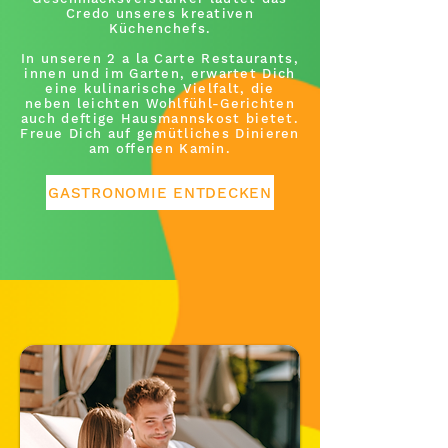
Credo unseres kreativen
Küchenchefs.
In unseren 2 a la Carte Restaurants,
innen und im Garten, erwartet Dich
eine kulinarische Vielfalt, die
neben leichten Wohlfühl-Gerichten
auch deftige Hausmannskost bietet.
Freue Dich auf gemütliches Dinieren
am offenen Kamin.
GASTRONOMIE ENTDECKEN