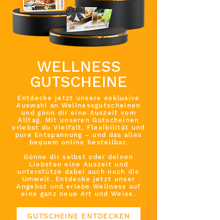
WELLNESS
GUTSCHEINE
Entdecke jetzt unsere exklusive
Auswahl an Wellnessgutscheinen
und gönn dir eine Auszeit vom
Alltag. Mit unseren Gutscheinen
erlebst du Vielfalt, Flexibilität und
pure Entspannung – und das alles
bequem online bestellbar.
Gönne dir selbst oder deinen
Liebsten eine Auszeit und
unterstütze dabei auch noch die
Umwelt. Entdecke jetzt unser
Angebot und erlebe Wellness auf
eine ganz neue Art und Weise.
GUTSCHEINE ENTDECKEN