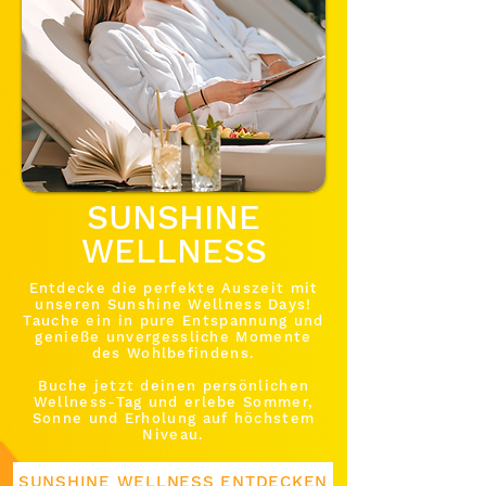
SUNSHINE
WELLNESS
Entdecke die perfekte Auszeit mit
unseren Sunshine Wellness Days!
Tauche ein in pure Entspannung und
genieße unvergessliche Momente
des Wohlbefindens.
Buche jetzt deinen persönlichen
Wellness-Tag und erlebe Sommer,
Sonne und Erholung auf höchstem
Niveau.
SUNSHINE WELLNESS ENTDECKEN