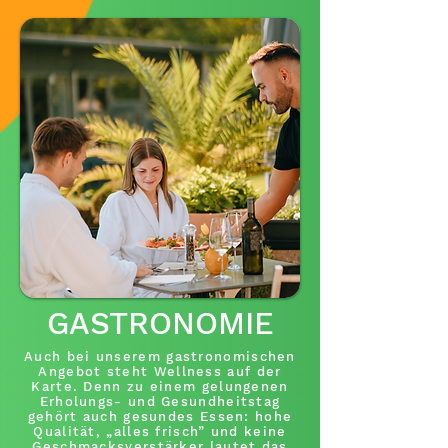
GASTRONOMIE
Auch bei unserem gastronomischen
Angebot steht Wellness auf der
Karte. Denn zu einem gelungenen
Erholungs- und Gesundheitstag
gehört auch gesundes Essen: hohe
Qualität, „alles frisch” und keine
Geschmacksverstärker lautet das