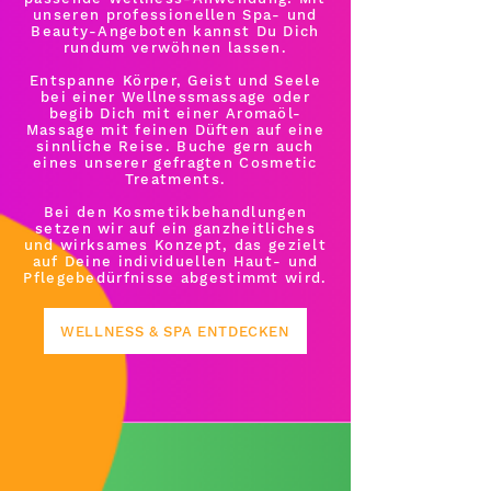
unseren professionellen Spa- und
Beauty-Angeboten kannst Du Dich
rundum verwöhnen lassen.
Entspanne Körper, Geist und Seele
bei einer Wellnessmassage oder
begib Dich mit einer Aromaöl-
Massage mit feinen Düften auf eine
sinnliche Reise. Buche gern auch
eines unserer gefragten Cosmetic
Treatments.
Bei den Kosmetikbehandlungen
setzen wir auf ein ganzheitliches
und wirksames Konzept, das gezielt
auf Deine individuellen Haut- und
Pflegebedürfnisse abgestimmt wird.
WELLNESS & SPA ENTDECKEN