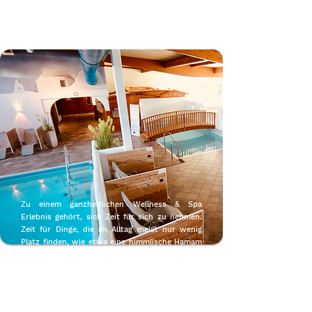
vergnügtes Bad in einem unserer Pools.
Zu einem ganzheitlichen Wellness & Spa
Erlebnis gehört, sich Zeit für sich zu nehmen.
Zeit für Dinge, die im Alltag meist nur wenig
Platz finden, wie etwa eine himmlische Hamam
oder Hot Stone Massage. Bei uns ist Dein
Körper in besten Händen – auch in Punkto
Beauty und Schönheitspflege. Gönne Dir eine
umfassende kosmetische Behandlung für
Gesicht, Hals, Dekolleté und Körper, die für ein