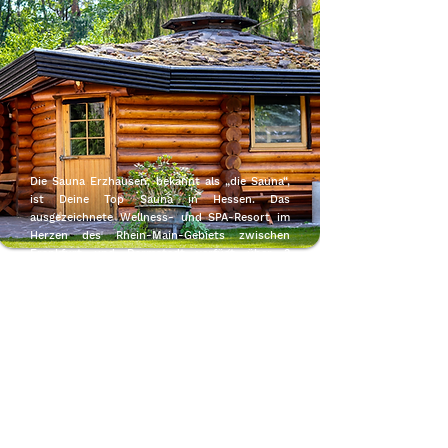
Die Sauna Erzhausen, bekannt als „die Sauna“,
ist Deine Top Sauna in Hessen. Das
ausgezeichnete Wellness- und SPA-Resort im
Herzen des Rhein-Main-Gebiets zwischen
Frankfurt und Darmstadt verfügt über 3
Schwimmbäder und eine großzügige
Saunalandschaft mit 5 verschiedenen Saunen,
Sole Dampfbad, Infrarotkabinen, Kneipp
Becken, Erlebnisduschen, gemütlichen
Ruhebereichen und einem weitläufigen
Wellness- und Saunagarten. Ähnlich einer
Therme bietet das Wellnessresort alles, was
Du Dir zum Entspannen, Wohlfühlen, Erholen
und Genießen wünschst. Vergiss beim
Schwitzen Deine Sorgen und nimm danach ein