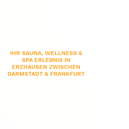
revitalisiertes Hautbild sorgt. Mache Deinen
Aufenthalt zu einem Selbstliebe-Ritual. Und da
Liebe durch den Magen geht, ist auch für Dein
leibliches Wohl gesorgt. In unseren Wellness-
Restaurants findest Du alles, was Dein Herz
zum genussvollen Schlemmen begehrt – von
leichter vegetarischer bis zu herzhafter Küche.
IHR SAUNA, WELLNESS &
SPA ERLEBNIS IN
ERZHAUSEN ZWISCHEN
DARMSTADT & FRANKFURT