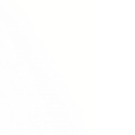
In unserer schnelllebigen Zeit vergessen wir immer
öfter, wie wichtig es ist, Körper, Geist und Seele
die Ruhephasen einzuräumen, die für die
Gesundheit essenziell sind. Ruhephasen, in denen
unser Körper die Kraft tanken kann, die notwendig
ist, um die Aufgaben zu erledigen, die uns unser
Alltag stellt.
Seit der Gründung der Sauna Erzhausen, zwischen
Darmstadt und Frankfurt gelegen, im Jahr 1982
steht die Erfüllung des Traums von purer
Entspannung im Mittelpunkt der Philosophie
unseres Familienunternehmens, das nun mehr in
der 3. Generation geführt wird.
Mit dem ganzheitlichen Konzept von 5
verschiedenen Saunen, 3 Schwimmbädern,
Infrarotkabinen, Erlebnisduschen, Dampfbad,
Ruhebereichen sowie einem weitläufigen
Wellnessgarten bieten wir ähnlich einer Therme
perfekte Voraussetzungen für die Erfüllung deines
Traums purer Entspannung. Wenn du Wellness
und SPA im Rhein-Main Gebiet wirklich erleben
willst, bist du bei uns genau richtig.
Auch unser À la carte Restaurant im Außen- und
Innenbereich, in dem vom Garten-frischen Salat
bis hin zum Seeteufelfilet alle Speisen frisch von
unserem Küchenchef zubereitet und serviert