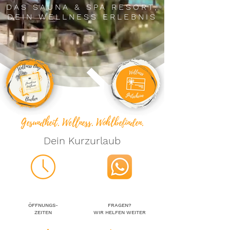
DAS SAUNA
& SPA RESORT,
DEIN WELLNESS ERLEBNIS
Gesundheit. Wellness. Wohlbefinden.
Dein Kurzurlaub
ÖFFNUNGS-
FRAGEN?
ZEITEN
WIR HELFEN WEITER