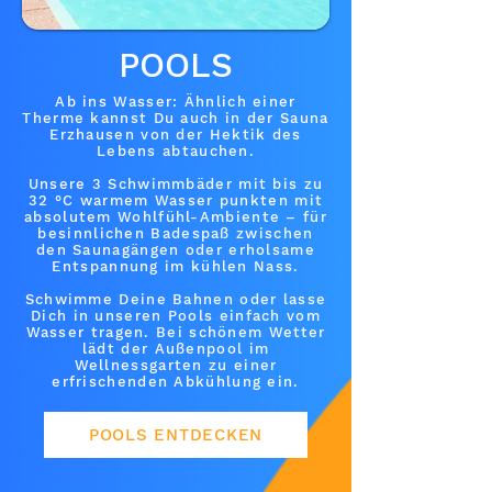
POOLS
Ab ins Wasser: Ähnlich einer
Therme kannst Du auch in der Sauna
Erzhausen von der Hektik des
Lebens abtauchen.
Unsere 3 Schwimmbäder mit bis zu
32 °C warmem Wasser punkten mit
absolutem Wohlfühl-Ambiente – für
besinnlichen Badespaß zwischen
den Saunagängen oder erholsame
Entspannung im kühlen Nass.
Schwimme Deine Bahnen oder lasse
Dich in unseren Pools einfach vom
Wasser tragen. Bei schönem Wetter
lädt der Außenpool im
Wellnessgarten zu einer
erfrischenden Abkühlung ein.
POOLS ENTDECKEN