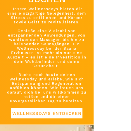
Unsere Wellnessdays bieten dir
eine einzigartige Gelegenheit, dem
Stress zu entfliehen und Körper
sowie Geist zu revitalisieren.
Genieße eine Vielzahl von
entspannenden Anwendungen, von
wohltuenden Massagen bis hin zu
belebenden Saunagängen. Ein
Wellnessday bei der Sauna
Erzhausen ist mehr als nur eine
Auszeit – es ist eine Investition in
dein Wohlbefinden und deine
Gesundheit.
Buche noch heute deinen
Wellnessday und erlebe, wie sich
Entspannung und Regeneration
anfühlen können. Wir freuen uns
darauf, dich bei uns willkommen zu
heißen und dir einen
unvergesslichen Tag zu bereiten.
WELLNESSDAYS ENTDECKEN