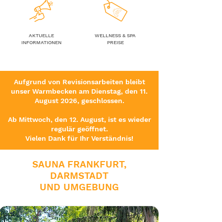
AKTUELLE
WELLNESS & SPA
INFORMATIONEN
PREISE
Aufgrund von Revisionsarbeiten bleibt
unser Warmbecken am Dienstag, den 11.
August 2026, geschlossen.
Ab Mittwoch, den 12. August, ist es wieder
regulär geöffnet.
Vielen Dank für Ihr Verständnis!
SAUNA FRANKFURT,
DARMSTADT
UND UMGEBUNG