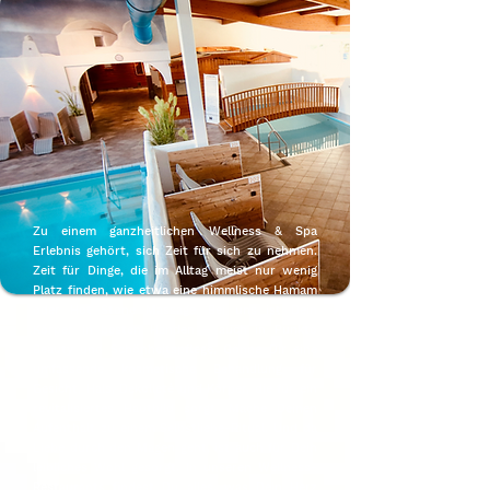
Zu einem ganzheitlichen Wellness & Spa
Erlebnis gehört, sich Zeit für sich zu nehmen.
Zeit für Dinge, die im Alltag meist nur wenig
Platz finden, wie etwa eine himmlische Hamam
oder Hot Stone Massage. Bei uns ist Dein
Körper in besten Händen – auch in Punkto
Beauty und Schönheitspflege. Gönne Dir eine
umfassende kosmetische Behandlung für
Gesicht, Hals, Dekolleté und Körper, die für ein
revitalisiertes Hautbild sorgt. Mache Deinen
Aufenthalt zu einem Selbstliebe-Ritual. Und da
Liebe durch den Magen geht, ist auch für Dein
leibliches Wohl gesorgt. In unseren Wellness-
Restaurants findest Du alles, was Dein Herz