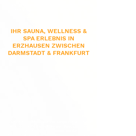
zum genussvollen Schlemmen begehrt – von
leichter vegetarischer bis zu herzhafter Küche.
IHR SAUNA, WELLNESS &
SPA ERLEBNIS IN
ERZHAUSEN ZWISCHEN
DARMSTADT & FRANKFURT
In unserer schnelllebigen Zeit vergessen wir immer
öfter, wie wichtig es ist, Körper, Geist und Seele
die Ruhephasen einzuräumen, die für die
Gesundheit essenziell sind. Ruhephasen, in denen