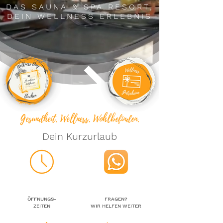
DAS SAUNA
& SPA RESORT,
DEIN WELLNESS ERLEBNIS
Gesundheit. Wellness. Wohlbefinden.
Dein Kurzurlaub
ÖFFNUNGS-
FRAGEN?
ZEITEN
WIR HELFEN WEITER