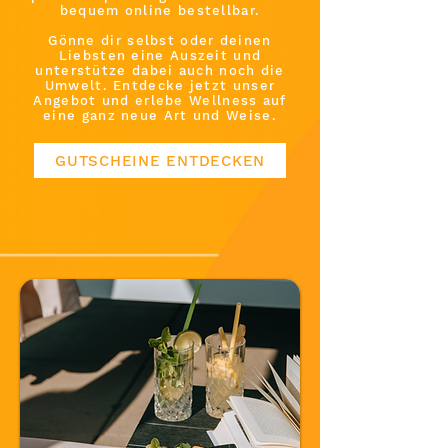
bequem online bestellbar.
Gönne dir selbst oder deinen
Liebsten eine Auszeit und
unterstütze dabei auch noch die
Umwelt. Entdecke jetzt unser
Angebot und erlebe Wellness auf
eine ganz neue Art und Weise.
GUTSCHEINE ENTDECKEN