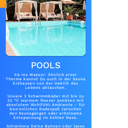
POOLS
Ab ins Wasser: Ähnlich einer
Therme kannst Du auch in der Sauna
Erzhausen von der Hektik des
Lebens abtauchen.
Unsere 3 Schwimmbäder mit bis zu
32 °C warmem Wasser punkten mit
absolutem Wohlfühl-Ambiente – für
besinnlichen Badespaß zwischen
den Saunagängen oder erholsame
Entspannung im kühlen Nass.
Schwimme Deine Bahnen oder lasse