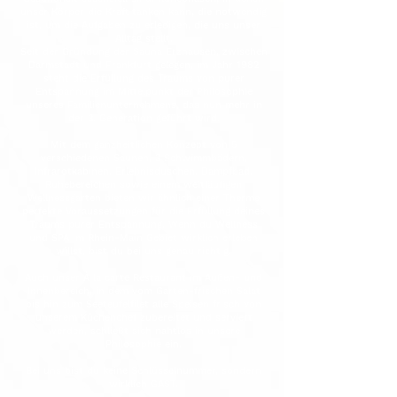
unser Körper die Kraft tanken kann, die notwendig
ist, um die Aufgaben zu erledigen, die uns unser
Alltag stellt.
Seit der Gründung der Sauna Erzhausen, zwischen
Darmstadt und Frankfurt gelegen, im Jahr 1982
steht die Erfüllung des Traums von purer
Entspannung im Mittelpunkt der Philosophie
unseres Familienunternehmens, das nun mehr in
der 3. Generation geführt wird.
Mit dem ganzheitlichen Konzept von 5
verschiedenen Saunen, 3 Schwimmbädern,
Infrarotkabinen, Erlebnisduschen, Dampfbad,
Ruhebereichen sowie einem weitläufigen
Wellnessgarten bieten wir ähnlich einer Therme
perfekte Voraussetzungen für die Erfüllung deines
Traums purer Entspannung. Wenn du Wellness
und SPA im Rhein-Main Gebiet wirklich erleben
willst, bist du bei uns genau richtig.
Auch unser À la carte Restaurant im Außen- und
Innenbereich, in dem vom Garten-frischen Salat
bis hin zum Seeteufelfilet alle Speisen frisch von
unserem Küchenchef zubereitet und serviert
werden, schließt sich nahtlos in unsere
Philosophie ein.
Bei uns bist du keine Schlüsselnummer, sondern
wirklich GAST.