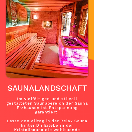
SAUNALANDSCHAFT
Im vielfältigen und stilvoll
gestalteten Saunabereich der Sauna
Erzhausen ist Entspannung
garantiert.
Lasse den Alltag in der Relax Sauna
hinter Dir.
Erlebe in der
Kristallsauna die wohltuende