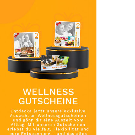
WELLNESS
GUTSCHEINE
Entdecke jetzt unsere exklusive
Auswahl an Wellnessgutscheinen
und gönn dir eine Auszeit vom
Alltag. Mit unseren Gutscheinen
erlebst du Vielfalt, Flexibilität und
pure Entspannung – und das alles