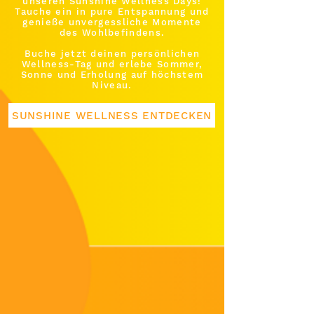
unseren Sunshine Wellness Days!
Tauche ein in pure Entspannung und
genieße unvergessliche Momente
des Wohlbefindens.
Buche jetzt deinen persönlichen
Wellness-Tag und erlebe Sommer,
Sonne und Erholung auf höchstem
Niveau.
SUNSHINE WELLNESS ENTDECKEN