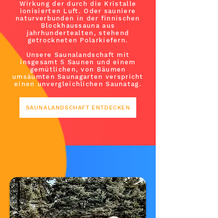
Wirkung der durch die Kristalle
ionisierten Luft. Oder sauniere
naturverbunden in der finnischen
Blockhaussauna aus
jahrhundertealten, stehend
getrockneten Polarkiefern.
Unsere Saunalandschaft mit
insgesamt 5 Saunen und einem
gemütlichen, von Bäumen
umsäumten Saunagarten verspricht
einen unvergleichlichen Saunatag.
SAUNALANDSCHAFT ENTDECKEN