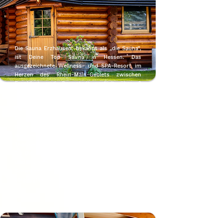
Die Sauna Erzhausen, bekannt als „die Sauna“,
ist Deine Top Sauna in Hessen. Das
ausgezeichnete Wellness- und SPA-Resort im
Herzen des Rhein-Main-Gebiets zwischen
Frankfurt und Darmstadt verfügt über 3
Schwimmbäder und eine großzügige
Saunalandschaft mit 5 verschiedenen Saunen,
Sole Dampfbad, Infrarotkabinen, Kneipp
Becken, Erlebnisduschen, gemütlichen
Ruhebereichen und einem weitläufigen
Wellness- und Saunagarten. Ähnlich einer
Therme bietet das Wellnessresort alles, was
Du Dir zum Entspannen, Wohlfühlen, Erholen
und Genießen wünschst. Vergiss beim
Schwitzen Deine Sorgen und nimm danach ein
vergnügtes Bad in einem unserer Pools.