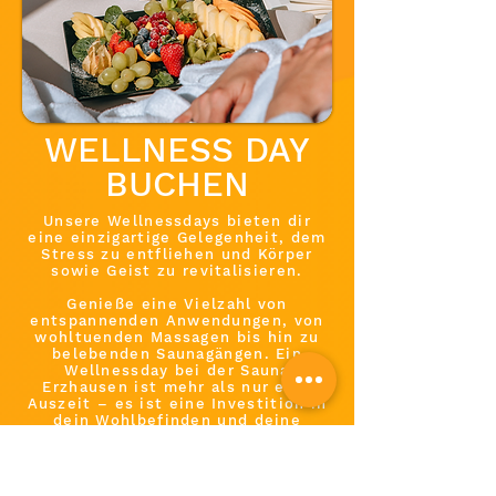
WELLNESS DAY
BUCHEN
Unsere Wellnessdays bieten dir
eine einzigartige Gelegenheit, dem
Stress zu entfliehen und Körper
sowie Geist zu revitalisieren.
Genieße eine Vielzahl von
entspannenden Anwendungen, von
wohltuenden Massagen bis hin zu
belebenden Saunagängen. Ein
Wellnessday bei der Sauna
Erzhausen ist mehr als nur eine
Auszeit – es ist eine Investition in
dein Wohlbefinden und deine
Gesundheit.
Buche noch heute deinen
Wellnessday und erlebe, wie sich