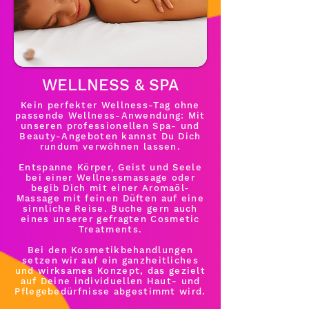
WELLNESS & SPA
Kein perfekter Wellness-Tag ohne
passende Wellness-Anwendung: Mit
unseren professionellen Spa- und
Beauty-Angeboten kannst Du Dich
rundum verwöhnen lassen.
Entspanne Körper, Geist und Seele
bei einer Wellnessmassage oder
begib Dich mit einer Aromaöl-
Massage mit feinen Düften auf eine
sinnliche Reise. Buche gern auch
eines unserer gefragten Cosmetic
Treatments.
Bei den Kosmetikbehandlungen
setzen wir auf ein ganzheitliches
und wirksames Konzept, das gezielt
auf Deine individuellen Haut- und
Pflegebedürfnisse abgestimmt wird.