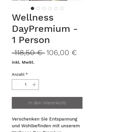
Wellness
DayPremium -
1 Person
Standardpreis
Sale-
 118,50 € 
106,00 €
Preis
inkl. MwSt.
Anzahl
*
In den Warenkorb
Verschenken Sie Entspannung
und Wohlbefinden mit unserem