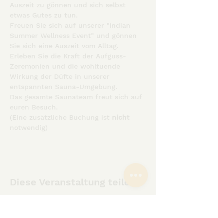
Auszeit zu gönnen und sich selbst 
etwas Gutes zu tun.
Freuen Sie sich auf unserer "Indian 
Summer Wellness Event" und gönnen 
Sie sich eine Auszeit vom Alltag. 
Erleben Sie die Kraft der Aufguss-
Zeremonien und die wohltuende 
Wirkung der Düfte in unserer 
entspannten Sauna-Umgebung.
Das gesamte Saunateam freut sich auf 
euren Besuch.
(Eine zusätzliche Buchung ist 
nicht
notwendig)
Diese Veranstaltung teilen