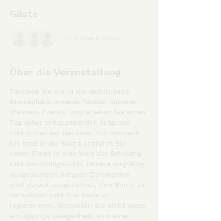
Gäste
+2 weitere Gäste
Über die Veranstaltung
Tauchen Sie ein in die wohltuende 
Atmosphäre unseres "Indian Summer 
Wellness Events" und erleben Sie einen 
Tag voller entspannender Aufgüsse 
und duftender Genüsse. Von morgens 
bis spät in die Nacht entführt Sie 
unser Event in eine Welt der Erholung 
und des Wohlgefühls. Unsere sorgfältig 
ausgewählten Aufguss-Zeremonien 
sind darauf ausgerichtet, Ihre Sinne zu 
verwöhnen und Ihre Seele zu 
regenerieren. Verpassen Sie nicht diese 
einzigartige Gelegenheit, sich eine 