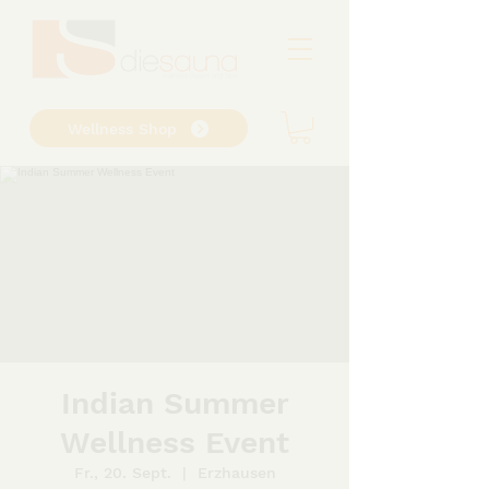
Wellness Shop
Indian Summer
Wellness Event
Fr., 20. Sept.
  |  
Erzhausen